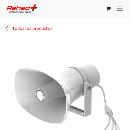
Ir al contenido
Todos los productos