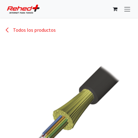
Ir al contenido
Todos los productos