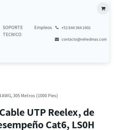
SOPORTE
Empleos
͏
+52 844 364 1602
TECNICO
contacto@rehedmas.com
4 AWG, 305 Metros (1000 Pies)
Cable UTP Reelex, de
Desempeño Cat6, LS0H