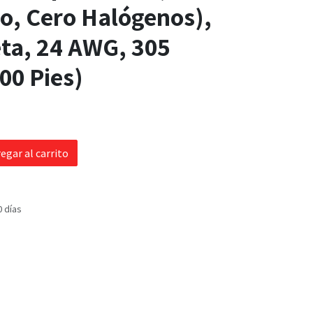
o, Cero Halógenos),
eta, 24 AWG, 305
00 Pies)
egar al carrito
0 días