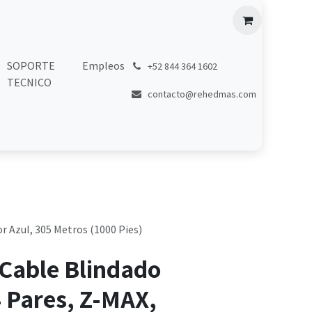
SOPORTE
Empleos
͏
+52 844 364 1602
TECNICO
contacto@rehedmas.com
r Azul, 305 Metros (1000 Pies)
 Cable Blindado
 Pares, Z-MAX,