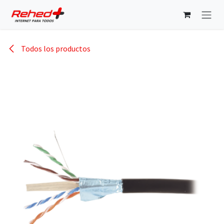
Ir al contenido
Todos los productos