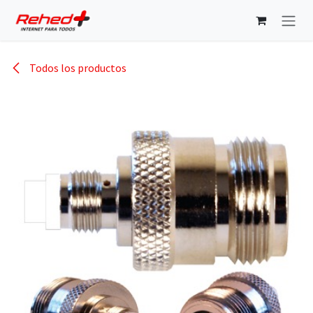
Ir al contenido
Todos los productos