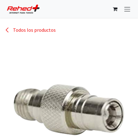
Ir al contenido
Todos los productos