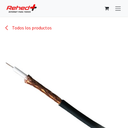
Ir al contenido
Todos los productos