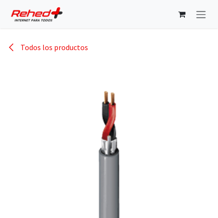
Ir al contenido
Todos los productos