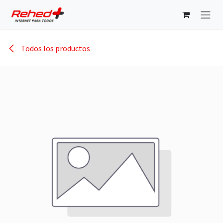
Ir al contenido
Todos los productos