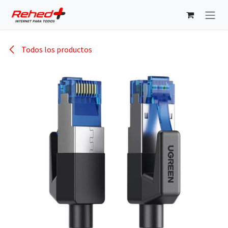
Ir al contenido
Todos los productos