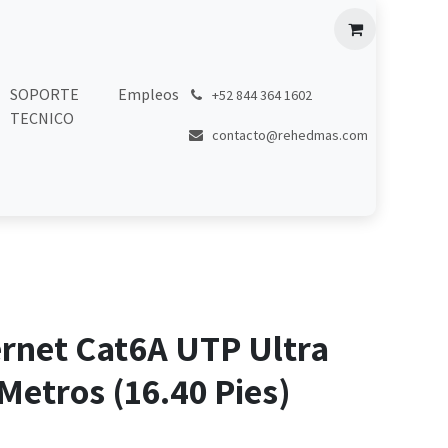
SOPORTE
Empleos
͏
+52 844 364 1602
TECNICO
contacto@rehedmas.com
ernet Cat6A UTP Ultra
Metros (16.40 Pies)