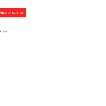
egar al carrito
0 días