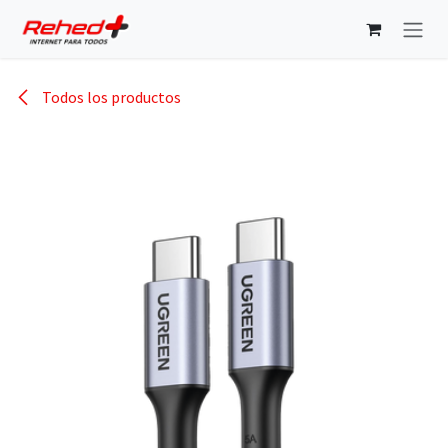
Ir al contenido
Todos los productos