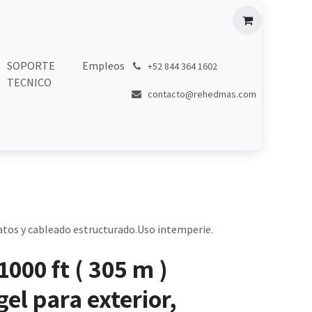
SOPORTE
Empleos
͏
+52 844 364 1602
TECNICO
contacto@rehedmas.com
 datos y cableado estructurado.Uso intemperie.
1000 ft ( 305 m )
gel para exterior,