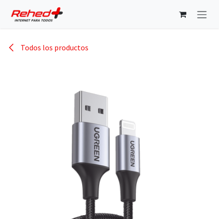
Ir al contenido
Todos los productos