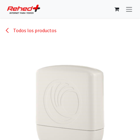
Ir al contenido
Todos los productos