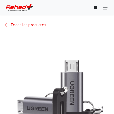
Ir al contenido
Todos los productos