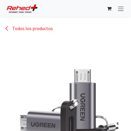
Ir al contenido
Todos los productos