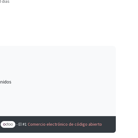
0 días
Unidos
e
- El #1
Comercio electrónico de código abierto