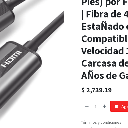
Pies) por 
| Fibra de
EstaÑado d
Compatible
Velocidad 
Carcasa de
AÑos de G
$
2,739.19
Agr
Términos y condiciones