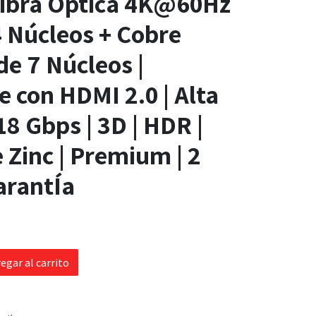
Fibra Óptica 4K@60Hz
 4 Núcleos + Cobre
e 7 Núcleos |
 con HDMI 2.0 | Alta
18 Gbps | 3D | HDR |
 Zinc | Premium | 2
arantÍa
egar al carrito