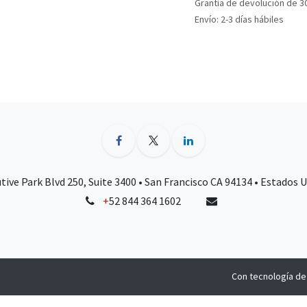
Grantía de devolución de 3
Envío: 2-3 días hábiles
tive Park Blvd 250, Suite 3400 • San Francisco CA 94134 • Estados 
+
52 844 364 1602
Con tecnología d