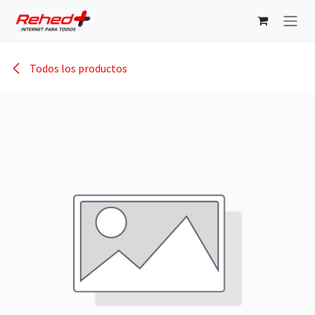
Ir al contenido
Todos los productos