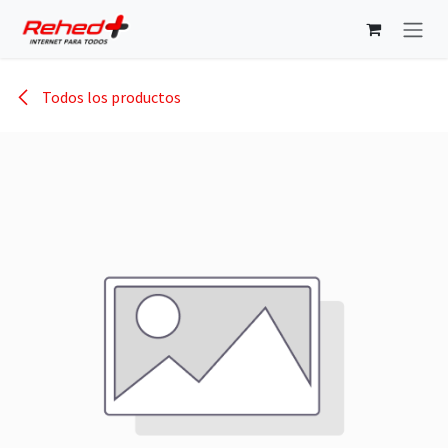
Ir al contenido
Todos los productos