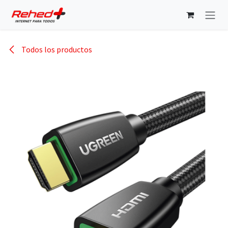
Ir al contenido
Todos los productos