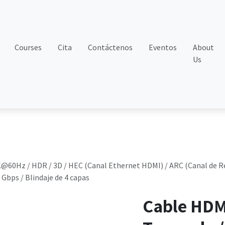
Courses
Cita
Contáctenos
Eventos
About
Us
K@60Hz / HDR / 3D / HEC (Canal Ethernet HDMI) / ARC (Canal de Re
8 Gbps / Blindaje de 4 capas
Cable HDM