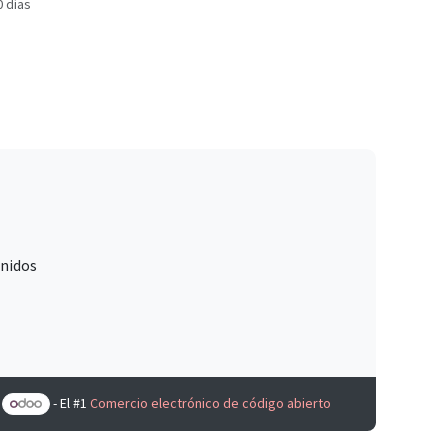
0 días
Unidos
e
- El #1
Comercio electrónico de código abierto