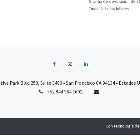
Grantía de devolución de 3
Envío: 2-3 días hábiles
tive Park Blvd 250, Suite 3400 • San Francisco CA 94134 • Estados 
+
52 844 364 1602
Con tecnología d