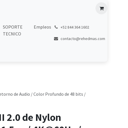
SOPORTE
Empleos
͏
+52 844 364 1602
TECNICO
contacto@rehedmas.com
torno de Audio / Color Profundo de 48 bits /
I 2.0 de Nylon