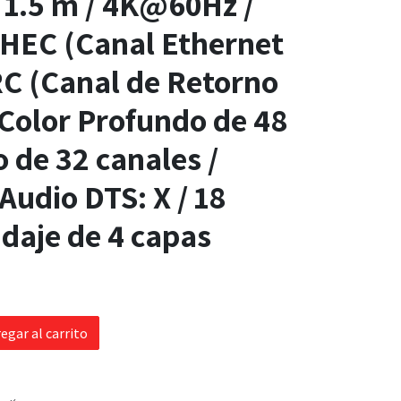
 1.5 m / 4K@60Hz /
 HEC (Canal Ethernet
C (Canal de Retorno
 Color Profundo de 48
o de 32 canales /
Audio DTS: X / 18
ndaje de 4 capas
egar al carrito