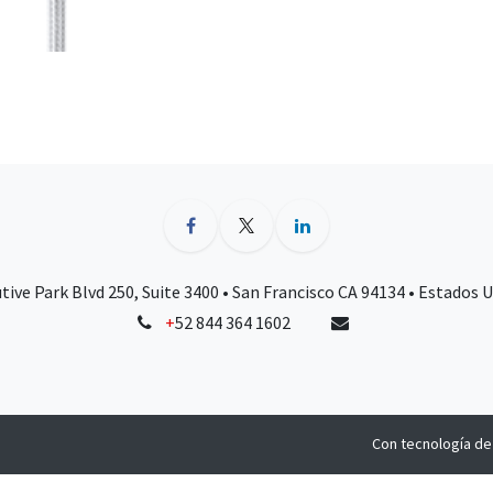
tive Park Blvd 250, Suite 3400 • San Francisco CA 94134 • Estados 
+
52 844 364 1602
Con tecnología d