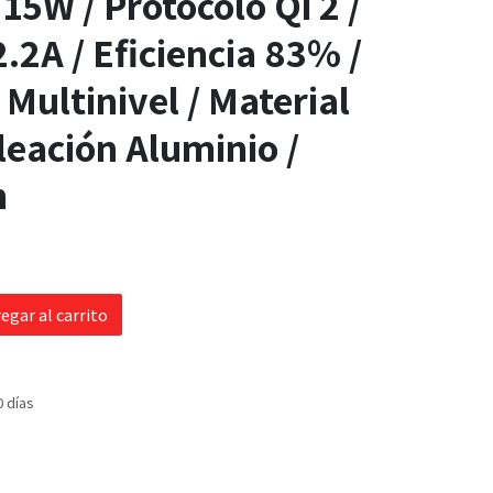
15W / Protocolo Qi 2 /
.2A / Eficiencia 83% /
 Multinivel / Material
eación Aluminio /
m
egar al carrito
0 días