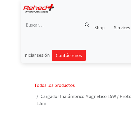
Ir al contenido
Shop
Services
Iniciar sesión
Contáctenos
Todos los productos
Cargador Inalámbrico Magnético 15W / Protoco
1.5m