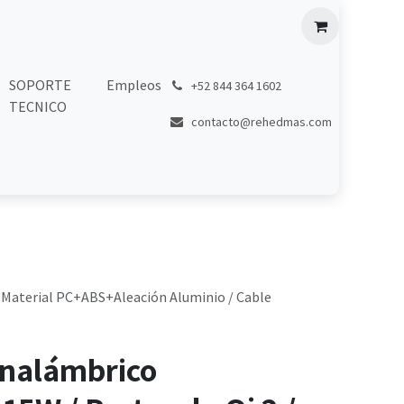
SOPORTE
Empleos
͏
+52 844 364 1602
TECNICO
contacto@rehedmas.com
 / Material PC+ABS+Aleación Aluminio / Cable
Inalámbrico