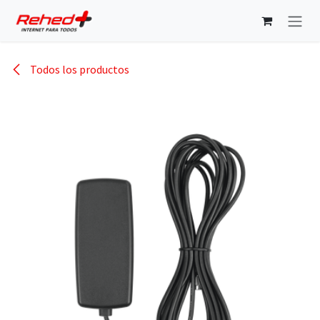
Ir al contenido
Todos los productos