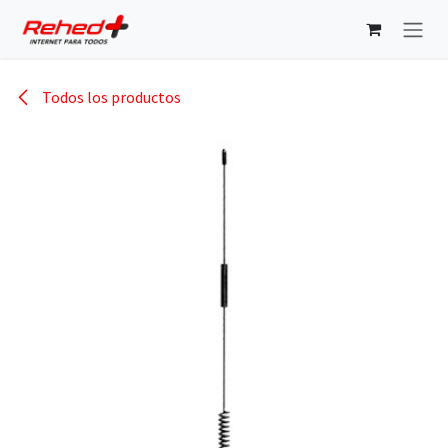
Ir al contenido
Todos los productos