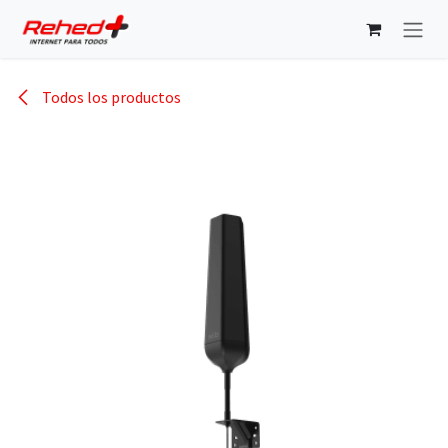
Ir al contenido
Todos los productos