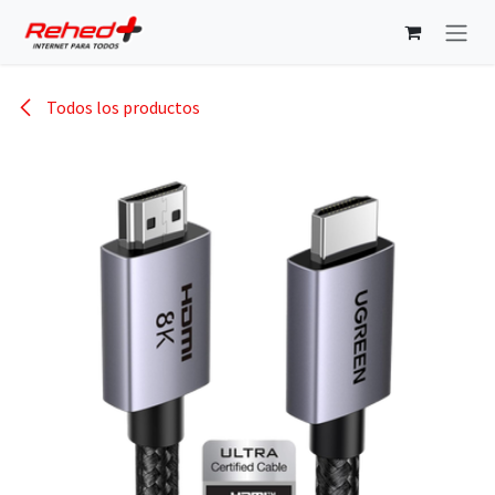
Ir al contenido
Todos los productos