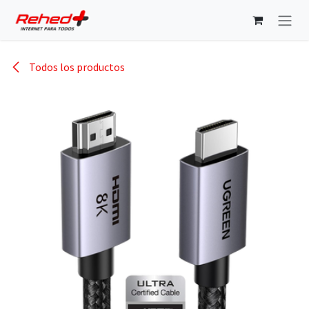
Ir al contenido
Todos los productos