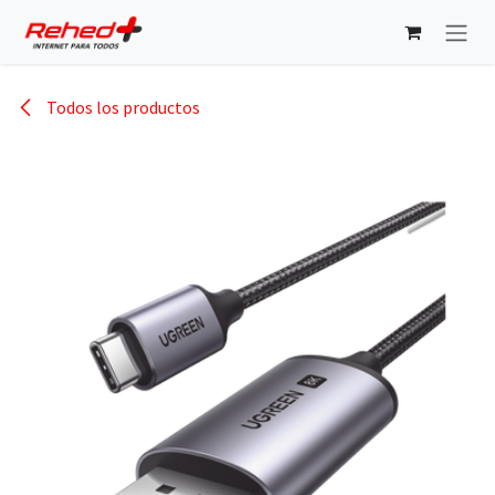
Ir al contenido
Todos los productos