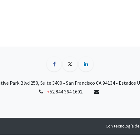
tive Park Blvd 250, Suite 3400 • San Francisco CA 94134 • Estados 
+
52 844 364 1602
Con tecnología d