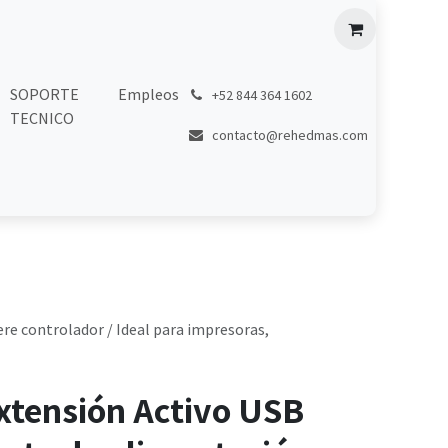
SOPORTE
Empleos
͏
+52 844 364 1602
TECNICO
contacto@rehedmas.com
ere controlador / Ideal para impresoras,
xtensión Activo USB