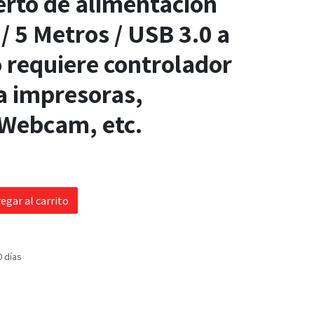
erto de alimentación
/ 5 Metros / USB 3.0 a
 requiere controlador
ra impresoras,
 Webcam, etc.
egar al carrito
0 días