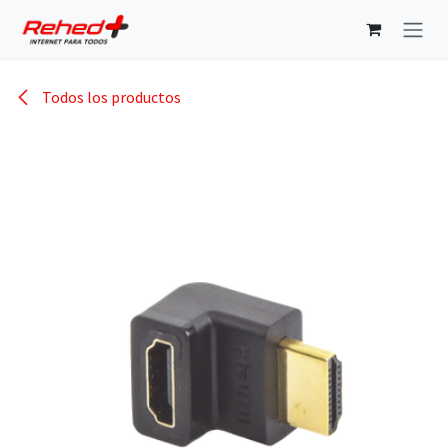
Ir al contenido
Todos los productos