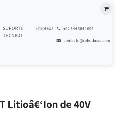
SOPORTE
Empleos
͏
+52 844 364 1602
TECNICO
contacto@rehedmas.com
T Litioâ€‘Ion de 40V