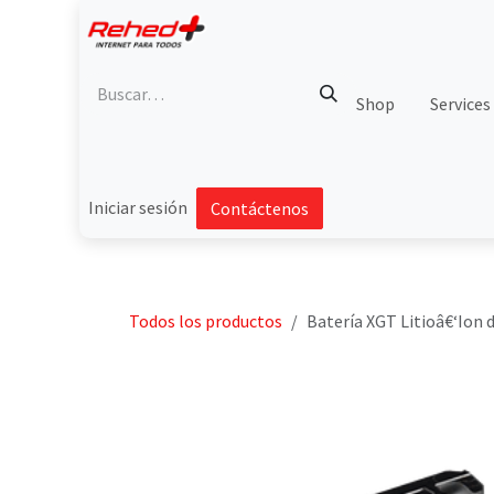
Ir al contenido
Shop
Services
Iniciar sesión
Contáctenos
Todos los productos
Batería XGT Litioâ€‘Ion 