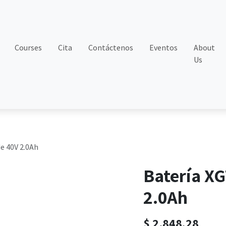
Courses
Cita
Contáctenos
Eventos
About
Us
de 40V 2.0Ah
Batería XG
2.0Ah
$
2,848.28