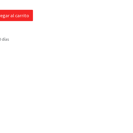
egar al carrito
0 días