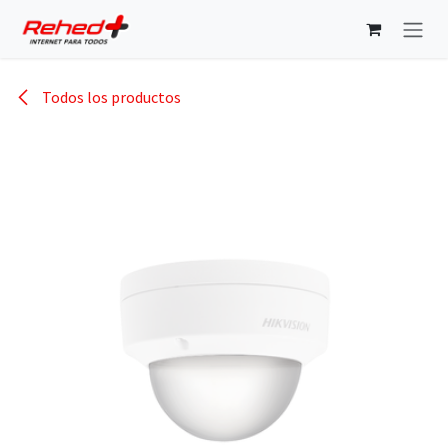
Ir al contenido
Todos los productos