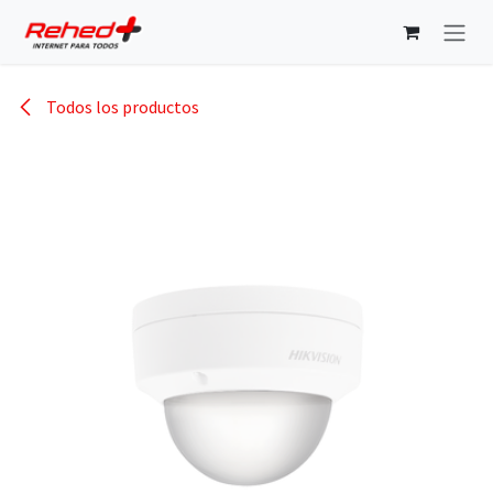
Ir al contenido
Todos los productos