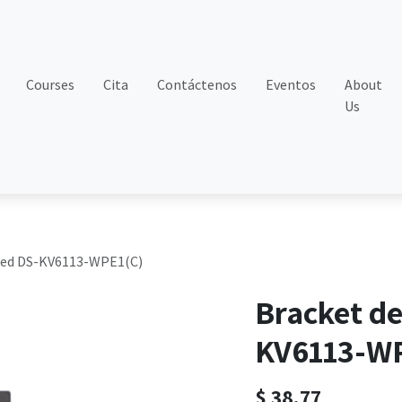
Courses
Cita
Contáctenos
Eventos
About
Us
ared DS-KV6113-WPE1(C)
Bracket de
KV6113-W
$
38.77