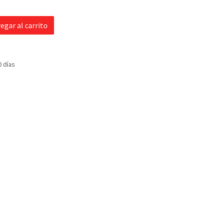
egar al carrito
0 días