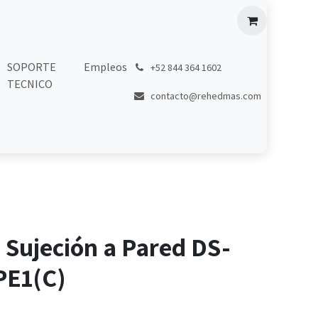
SOPORTE
Empleos
͏
+52 844 364 1602
TECNICO
contacto@rehedmas.com
 Sujeción a Pared DS-
PE1(C)