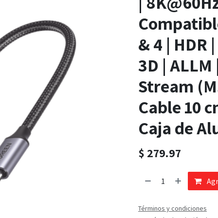
| 8K@60Hz
Compatibl
& 4 | HDR |
3D | ALLM 
Stream (MS
Cable 10 c
Caja de Al
$
279.97
Agr
Términos y condiciones