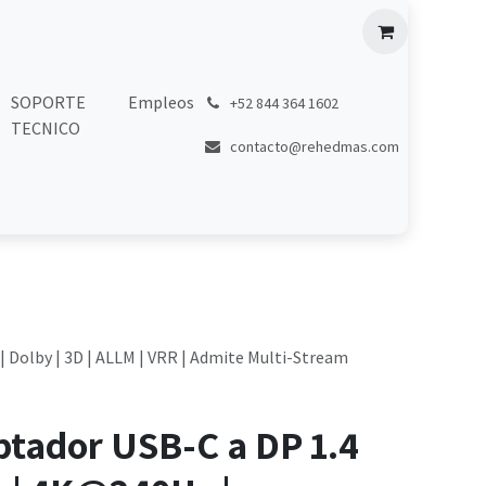
SOPORTE
Empleos
͏
+52 844 364 1602
TECNICO
contacto@rehedmas.com
 Dolby | 3D | ALLM | VRR | Admite Multi-Stream
ptador USB-C a DP 1.4