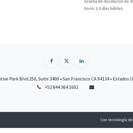
Grantía de devolución de 3
Envío: 2-3 días hábiles
tive Park Blvd 250, Suite 3400 • San Francisco CA 94134 • Estados 
+
52 844 364 1602
Con tecnología d