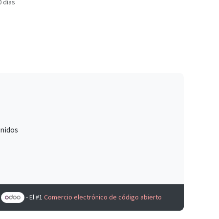
0 días
Unidos
e
- El #1
Comercio electrónico de código abierto