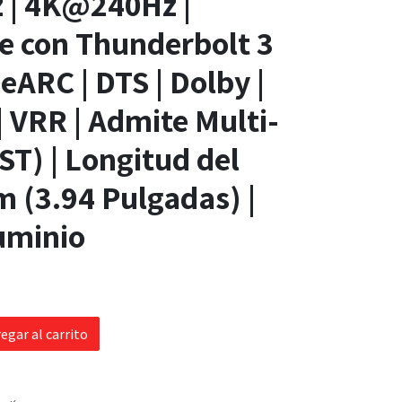
 | 4K@240Hz |
e con Thunderbolt 3
 eARC | DTS | Dolby |
| VRR | Admite Multi-
T) | Longitud del
m (3.94 Pulgadas) |
uminio
egar al carrito