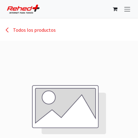
Ir al contenido
Todos los productos