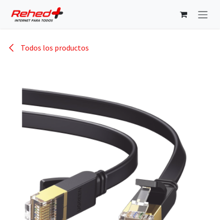
Ir al contenido
Todos los productos