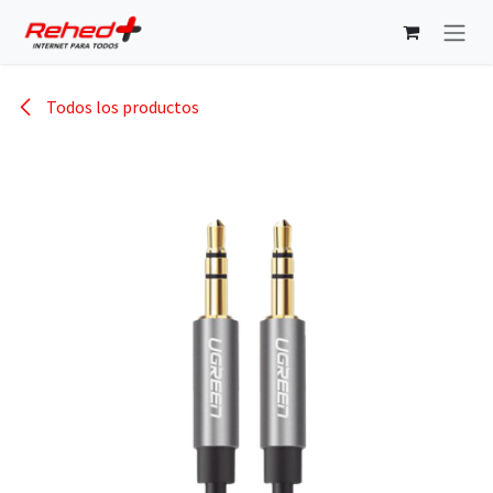
Ir al contenido
Todos los productos