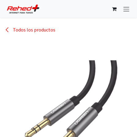
Ir al contenido
Todos los productos