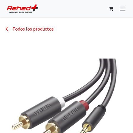
Ir al contenido
Todos los productos