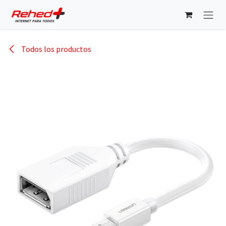
Ir al contenido
Todos los productos