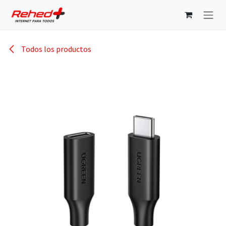
Ir al contenido
Todos los productos