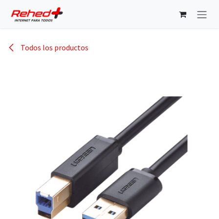
Ir al contenido
Todos los productos