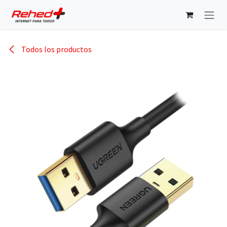
Ir al contenido
Todos los productos