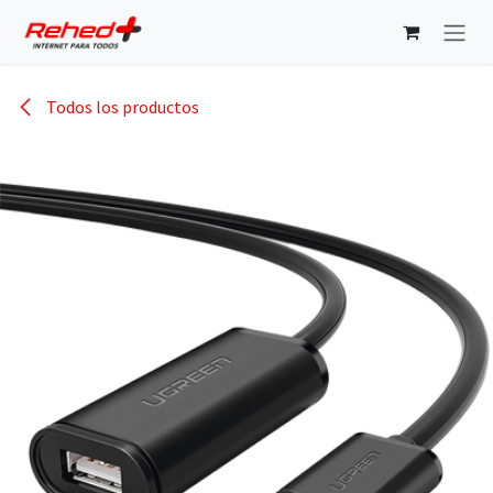
Ir al contenido
Todos los productos