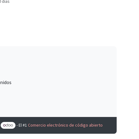
0 días
Unidos
e
- El #1
Comercio electrónico de código abierto