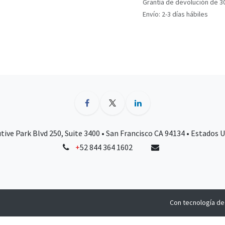
Grantía de devolución de 3
Envío: 2-3 días hábiles
tive Park Blvd 250, Suite 3400 • San Francisco CA 94134 • Estados 
+
52 844 364 1602
Con tecnología d