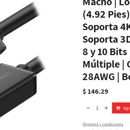
Macho | Lo
(4.92 Pies)
Soporta 4
Soporta 3D
8 y 10 Bits
Múltiple |
28AWG | Bo
$
146.29
Agr
Términos y condiciones