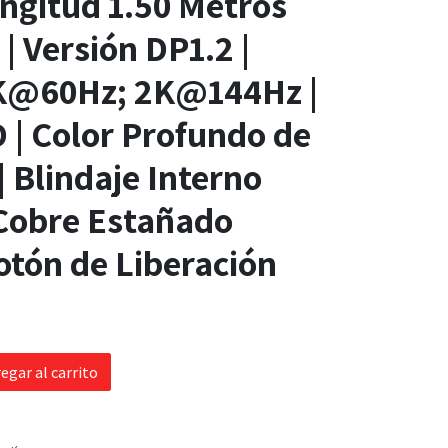
ngitud 1.50 Metros
 | Versión DP1.2 |
K@60Hz; 2K@144Hz |
 | Color Profundo de
 | Blindaje Interno
 Cobre Estañado
tón de Liberación
egar al carrito