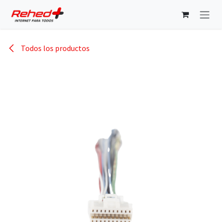
Ir al contenido
Todos los productos