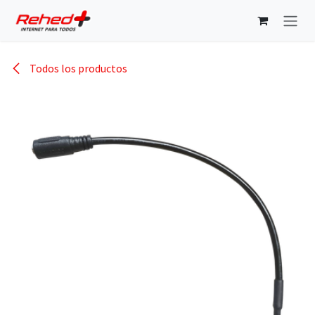
Ir al contenido
Todos los productos